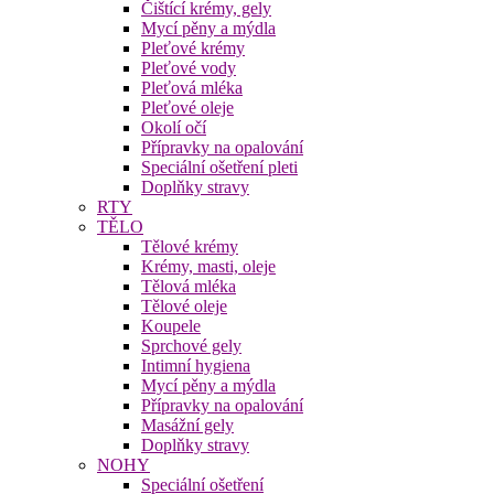
Čištící krémy, gely
Mycí pěny a mýdla
Pleťové krémy
Pleťové vody
Pleťová mléka
Pleťové oleje
Okolí očí
Přípravky na opalování
Speciální ošetření pleti
Doplňky stravy
RTY
TĚLO
Tělové krémy
Krémy, masti, oleje
Tělová mléka
Tělové oleje
Koupele
Sprchové gely
Intimní hygiena
Mycí pěny a mýdla
Přípravky na opalování
Masážní gely
Doplňky stravy
NOHY
Speciální ošetření