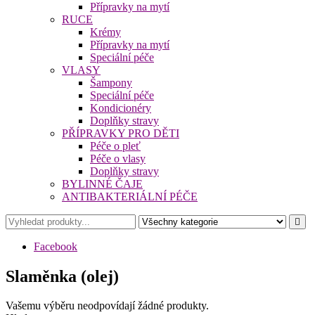
Přípravky na mytí
RUCE
Krémy
Přípravky na mytí
Speciální péče
VLASY
Šampony
Speciální péče
Kondicionéry
Doplňky stravy
PŘÍPRAVKY PRO DĚTI
Péče o pleť
Péče o vlasy
Doplňky stravy
BYLINNÉ ČAJE
ANTIBAKTERIÁLNÍ PÉČE
Facebook
Slaměnka (olej)
Vašemu výběru neodpovídají žádné produkty.