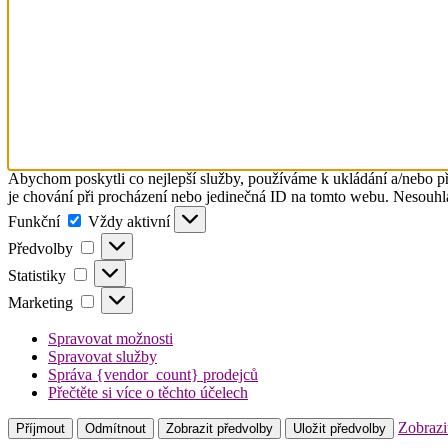
Abychom poskytli co nejlepší služby, používáme k ukládání a/nebo př
je chování při procházení nebo jedinečná ID na tomto webu. Nesouhlas
Funkční
Funkční
Vždy aktivní
Předvolby
Předvolby
Statistiky
Statistiky
Marketing
Marketing
Spravovat možnosti
Spravovat služby
Správa {vendor_count} prodejců
Přečtěte si více o těchto účelech
Zobrazi
Příjmout
Odmítnout
Zobrazit předvolby
Uložit předvolby