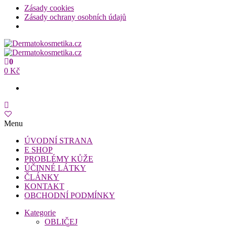
Zásady cookies
Zásady ochrany osobních údajů
Přeskočit
na
Dermatokosmetika.cz
obsah
0
Dermatokosmetika.cz
0 Kč
Menu
ÚVODNÍ STRANA
E SHOP
PROBLÉMY KŮŽE
ÚČINNÉ LÁTKY
ČLÁNKY
KONTAKT
OBCHODNÍ PODMÍNKY
Kategorie
OBLIČEJ