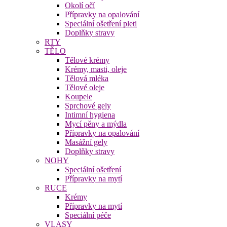
Okolí očí
Přípravky na opalování
Speciální ošetření pleti
Doplňky stravy
RTY
TĚLO
Tělové krémy
Krémy, masti, oleje
Tělová mléka
Tělové oleje
Koupele
Sprchové gely
Intimní hygiena
Mycí pěny a mýdla
Přípravky na opalování
Masážní gely
Doplňky stravy
NOHY
Speciální ošetření
Přípravky na mytí
RUCE
Krémy
Přípravky na mytí
Speciální péče
VLASY