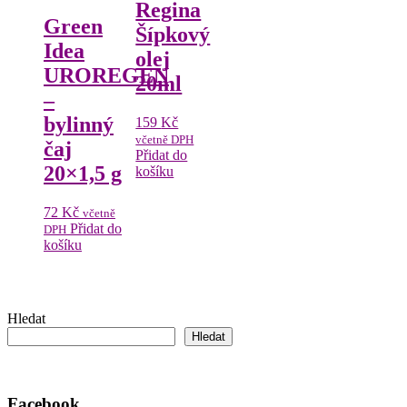
Regina
Green
Šípkový
Idea
olej
UROREGEN
20ml
–
bylinný
159
Kč
včetně DPH
čaj
Přidat do
20×1,5 g
košíku
72
Kč
včetně
Přidat do
DPH
košíku
Hledat
Hledat
Facebook