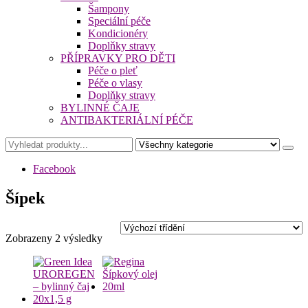
Šampony
Speciální péče
Kondicionéry
Doplňky stravy
PŘÍPRAVKY PRO DĚTI
Péče o pleť
Péče o vlasy
Doplňky stravy
BYLINNÉ ČAJE
ANTIBAKTERIÁLNÍ PÉČE
Facebook
Šípek
Zobrazeny 2 výsledky