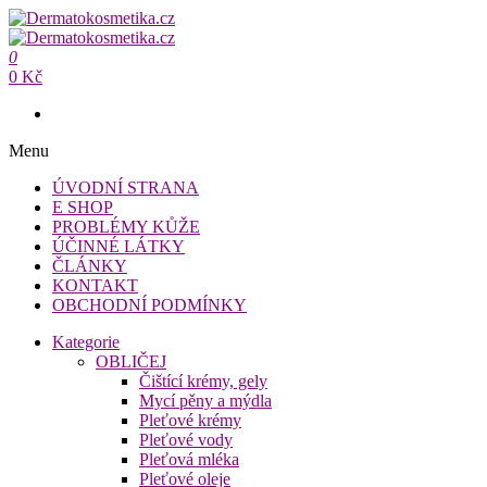
Přeskočit
na
Dermatokosmetika.cz
obsah
0
Dermatokosmetika.cz
0 Kč
Menu
ÚVODNÍ STRANA
E SHOP
PROBLÉMY KŮŽE
ÚČINNÉ LÁTKY
ČLÁNKY
KONTAKT
OBCHODNÍ PODMÍNKY
Kategorie
OBLIČEJ
Čištící krémy, gely
Mycí pěny a mýdla
Pleťové krémy
Pleťové vody
Pleťová mléka
Pleťové oleje