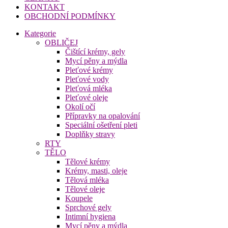
KONTAKT
OBCHODNÍ PODMÍNKY
Kategorie
OBLIČEJ
Čištící krémy, gely
Mycí pěny a mýdla
Pleťové krémy
Pleťové vody
Pleťová mléka
Pleťové oleje
Okolí očí
Přípravky na opalování
Speciální ošetření pleti
Doplňky stravy
RTY
TĚLO
Tělové krémy
Krémy, masti, oleje
Tělová mléka
Tělové oleje
Koupele
Sprchové gely
Intimní hygiena
Mycí pěny a mýdla