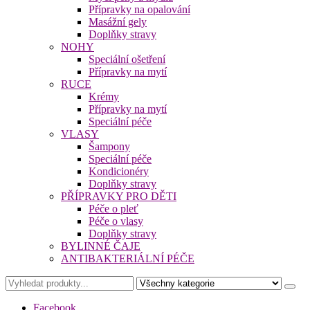
Přípravky na opalování
Masážní gely
Doplňky stravy
NOHY
Speciální ošetření
Přípravky na mytí
RUCE
Krémy
Přípravky na mytí
Speciální péče
VLASY
Šampony
Speciální péče
Kondicionéry
Doplňky stravy
PŘÍPRAVKY PRO DĚTI
Péče o pleť
Péče o vlasy
Doplňky stravy
BYLINNÉ ČAJE
ANTIBAKTERIÁLNÍ PÉČE
Facebook