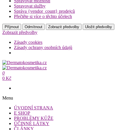
Spravovat možnosti
Spravovat služby
Správa {vendor_count} prodejců
Přečtěte si více o těchto účelech
Příjmout
Odmítnout
Zobrazit předvolby
Uložit předvolby
Zobrazit předvolby
Zásady cookies
Zásady ochrany osobních údajů
Přeskočit
na
Dermatokosmetika.cz
obsah
0
Dermatokosmetika.cz
0 Kč
Menu
ÚVODNÍ STRANA
E SHOP
PROBLÉMY KŮŽE
ÚČINNÉ LÁTKY
ČLÁNKY