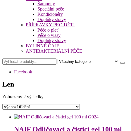
Šampony
Speciální péče
Kondicionéry
Doplňky stravy
PŘÍPRAVKY PRO DĚTI
Péče o pleť
Péče o vlasy
Doplňky stravy
BYLINNÉ ČAJE
ANTIBAKTERIÁLNÍ PÉČE
Facebook
Len
Zobrazeny 2 výsledky
NAIF Odličovací a čisticí gel 100 ml