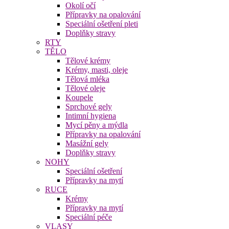
Okolí očí
Přípravky na opalování
Speciální ošetření pleti
Doplňky stravy
RTY
TĚLO
Tělové krémy
Krémy, masti, oleje
Tělová mléka
Tělové oleje
Koupele
Sprchové gely
Intimní hygiena
Mycí pěny a mýdla
Přípravky na opalování
Masážní gely
Doplňky stravy
NOHY
Speciální ošetření
Přípravky na mytí
RUCE
Krémy
Přípravky na mytí
Speciální péče
VLASY