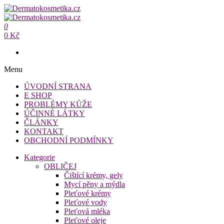
Přeskočit
na
Dermatokosmetika.cz
obsah
0
Dermatokosmetika.cz
0 Kč
Menu
ÚVODNÍ STRANA
E SHOP
PROBLÉMY KŮŽE
ÚČINNÉ LÁTKY
ČLÁNKY
KONTAKT
OBCHODNÍ PODMÍNKY
Kategorie
OBLIČEJ
Čištící krémy, gely
Mycí pěny a mýdla
Pleťové krémy
Pleťové vody
Pleťová mléka
Pleťové oleje