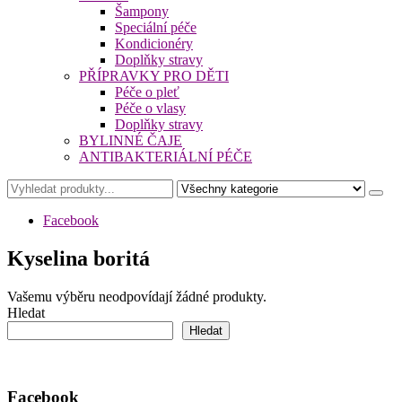
Šampony
Speciální péče
Kondicionéry
Doplňky stravy
PŘÍPRAVKY PRO DĚTI
Péče o pleť
Péče o vlasy
Doplňky stravy
BYLINNÉ ČAJE
ANTIBAKTERIÁLNÍ PÉČE
Facebook
Kyselina boritá
Vašemu výběru neodpovídají žádné produkty.
Hledat
Hledat
Facebook