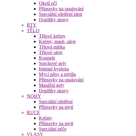
Okolí očí
Přípravky na opalování
Speciální ošetření pleti
Doplňky stravy
RTY
TĚLO
Tělové krémy
Krémy, masti, oleje
Tělová mléka
Tělové oleje
Koupele
Sprchové gely
Intimní hygiena
Mycí pěny a mýdla
Přípravky na opalování
Masážní gely
Doplňky stravy
NOHY
Speciální ošetření
Přípravky na mytí
RUCE
Krémy
Přípravky na mytí
Speciální péče
VLASY