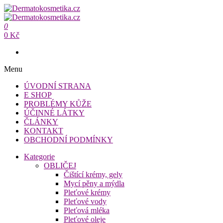
Přeskočit
na
Dermatokosmetika.cz
obsah
0
Dermatokosmetika.cz
0 Kč
Menu
ÚVODNÍ STRANA
E SHOP
PROBLÉMY KŮŽE
ÚČINNÉ LÁTKY
ČLÁNKY
KONTAKT
OBCHODNÍ PODMÍNKY
Kategorie
OBLIČEJ
Čištící krémy, gely
Mycí pěny a mýdla
Pleťové krémy
Pleťové vody
Pleťová mléka
Pleťové oleje