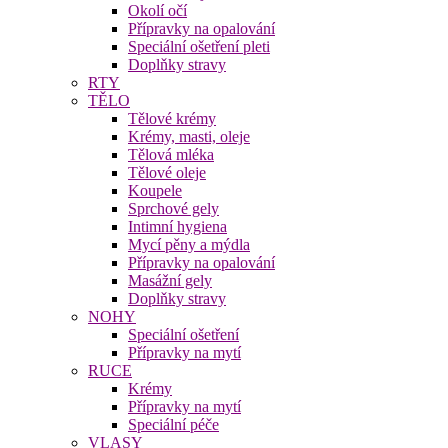
Okolí očí
Přípravky na opalování
Speciální ošetření pleti
Doplňky stravy
RTY
TĚLO
Tělové krémy
Krémy, masti, oleje
Tělová mléka
Tělové oleje
Koupele
Sprchové gely
Intimní hygiena
Mycí pěny a mýdla
Přípravky na opalování
Masážní gely
Doplňky stravy
NOHY
Speciální ošetření
Přípravky na mytí
RUCE
Krémy
Přípravky na mytí
Speciální péče
VLASY