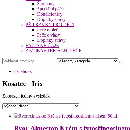
Šampony
Speciální péče
Kondicionéry
Doplňky stravy
PŘÍPRAVKY PRO DĚTI
Péče o pleť
Péče o vlasy
Doplňky stravy
BYLINNÉ ČAJE
ANTIBAKTERIÁLNÍ PÉČE
Facebook
Kosatec - Iris
Zobrazen jediný výsledek
Ryor Aknestop Krém s fytosfingosinem