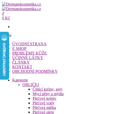
Přeskočit
na
Dermatokosmetika.cz
obsah
0
Dermatokosmetika.cz
0 Kč
Menu
ÚVODNÍ STRANA
E SHOP
PROBLÉMY KŮŽE
ÚČINNÉ LÁTKY
ČLÁNKY
KONTAKT
OBCHODNÍ PODMÍNKY
Kategorie
OBLIČEJ
Čištící krémy, gely
Mycí pěny a mýdla
Pleťové krémy
Pleťové vody
Pleťová mléka
Pleťové oleje