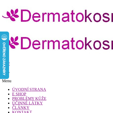
Přeskočit
na
obsah
Dermatokosmetika.cz
0
Dermatokosmetika.cz
0 Kč
Menu
ÚVODNÍ STRANA
E SHOP
PROBLÉMY KŮŽE
ÚČINNÉ LÁTKY
ČLÁNKY
KONTAKT