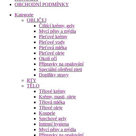
OBCHODNÍ PODMÍNKY
Kategorie
OBLIČEJ
Čištící krémy, gely
Mycí pěny a mýdla
Pleťové krémy
Pleťové vody
Pleťová mléka
Pleťové oleje
Okolí očí
Přípravky na opalování
Speciální ošetření pleti
Doplňky stravy
RTY
TĚLO
Tělové krémy
Krémy, masti, oleje
Tělová mléka
Tělové oleje
Koupele
Sprchové gely
Intimní hygiena
Mycí pěny a mýdla
Přípravky na opalování