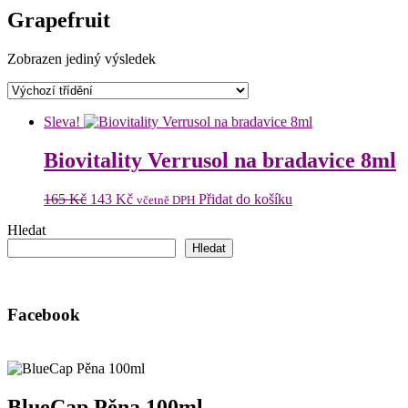
Grapefruit
Zobrazen jediný výsledek
Sleva!
Biovitality Verrusol na bradavice 8ml
Původní
Aktuální
165
Kč
143
Kč
Přidat do košíku
včetně DPH
cena
cena
Hledat
byla:
je:
165 Kč.
143 Kč.
Hledat
Facebook
BlueCap Pěna 100ml