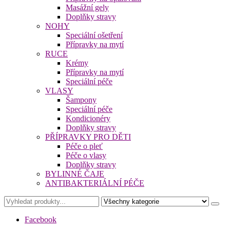
Masážní gely
Doplňky stravy
NOHY
Speciální ošetření
Přípravky na mytí
RUCE
Krémy
Přípravky na mytí
Speciální péče
VLASY
Šampony
Speciální péče
Kondicionéry
Doplňky stravy
PŘÍPRAVKY PRO DĚTI
Péče o pleť
Péče o vlasy
Doplňky stravy
BYLINNÉ ČAJE
ANTIBAKTERIÁLNÍ PÉČE
Facebook