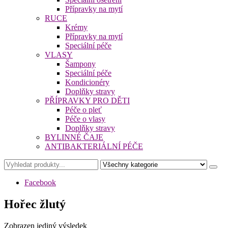
Přípravky na mytí
RUCE
Krémy
Přípravky na mytí
Speciální péče
VLASY
Šampony
Speciální péče
Kondicionéry
Doplňky stravy
PŘÍPRAVKY PRO DĚTI
Péče o pleť
Péče o vlasy
Doplňky stravy
BYLINNÉ ČAJE
ANTIBAKTERIÁLNÍ PÉČE
Facebook
Hořec žlutý
Zobrazen jediný výsledek