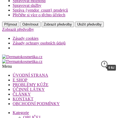
Spravovat možnosti
Spravovat služby
Správa {vendor_count} prodejců
Přečtěte si více o těchto účelech
Příjmout
Odmítnout
Zobrazit předvolby
Uložit předvolby
Zobrazit předvolby
Zásady cookies
Zásady ochrany osobních údajů
Přeskočit
na
0
Dermatokosmetika.cz
obsah
Menu
0 Kč
Dermatokosmetika.cz
ÚVODNÍ STRANA
E SHOP
PROBLÉMY KŮŽE
ÚČINNÉ LÁTKY
ČLÁNKY
KONTAKT
OBCHODNÍ PODMÍNKY
Kategorie
OBLIČEJ