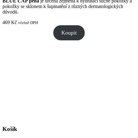
BLUE CAP pěna
je určena zejména k hydrataci suché pokožky a
pokožky se sklonem k šupinatění z různých dermatologických
důvodů.
469
Kč
včetně DPH
Koupit
Košík