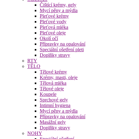
Čištící krémy, gely
Mycí pěny a mýdla
Pleťové krémy
Pleťové vody
Pleťová mléka
Pleťové oleje
Okolí očí
Přípravky na opalování
Speciální ošetření pleti
Doplňky stravy
RTY
TĚLO
Tělové krémy
Krémy, masti, oleje
Tělová mléka
Tělové oleje
Koupele
Sprchové gely
Intimní hygiena
Mycí pěny a mýdla
Přípravky na opalování
Masážní gely
Doplňky stravy
NOHY
Speciální ošetření