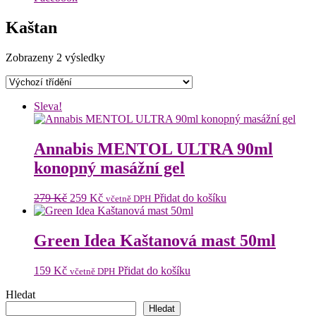
Kaštan
Zobrazeny 2 výsledky
Sleva!
Annabis MENTOL ULTRA 90ml
konopný masážní gel
Původní
Aktuální
279
Kč
259
Kč
Přidat do košíku
včetně DPH
cena
cena
byla:
je:
279 Kč.
259 Kč.
Green Idea Kaštanová mast 50ml
159
Kč
Přidat do košíku
včetně DPH
Hledat
Hledat