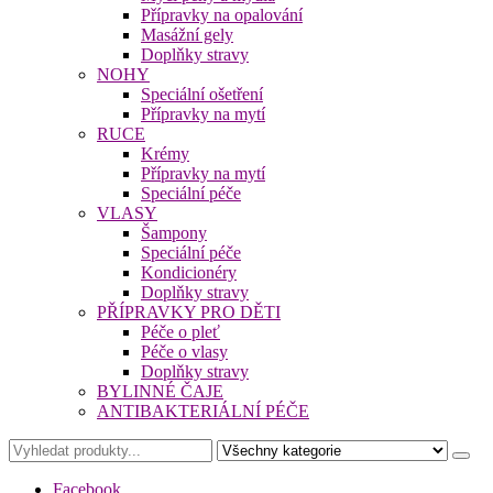
Přípravky na opalování
Masážní gely
Doplňky stravy
NOHY
Speciální ošetření
Přípravky na mytí
RUCE
Krémy
Přípravky na mytí
Speciální péče
VLASY
Šampony
Speciální péče
Kondicionéry
Doplňky stravy
PŘÍPRAVKY PRO DĚTI
Péče o pleť
Péče o vlasy
Doplňky stravy
BYLINNÉ ČAJE
ANTIBAKTERIÁLNÍ PÉČE
Facebook