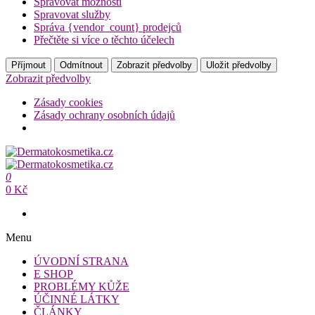
Spravovat možnosti
Spravovat služby
Správa {vendor_count} prodejců
Přečtěte si více o těchto účelech
Příjmout
Odmítnout
Zobrazit předvolby
Uložit předvolby
Zobrazit předvolby
Zásady cookies
Zásady ochrany osobních údajů
Přeskočit
na
Dermatokosmetika.cz
obsah
0
Dermatokosmetika.cz
0 Kč
Menu
ÚVODNÍ STRANA
E SHOP
PROBLÉMY KŮŽE
ÚČINNÉ LÁTKY
ČLÁNKY