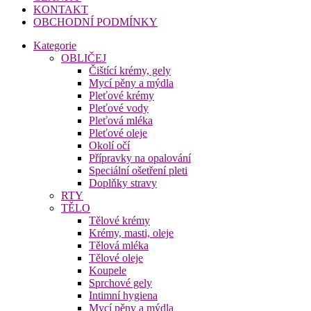
KONTAKT
OBCHODNÍ PODMÍNKY
Kategorie
OBLIČEJ
Čištící krémy, gely
Mycí pěny a mýdla
Pleťové krémy
Pleťové vody
Pleťová mléka
Pleťové oleje
Okolí očí
Přípravky na opalování
Speciální ošetření pleti
Doplňky stravy
RTY
TĚLO
Tělové krémy
Krémy, masti, oleje
Tělová mléka
Tělové oleje
Koupele
Sprchové gely
Intimní hygiena
Mycí pěny a mýdla