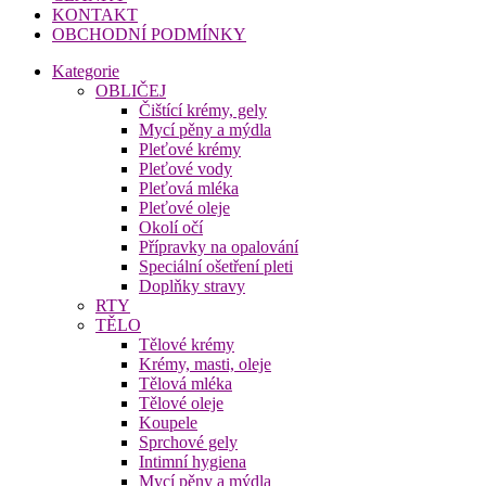
KONTAKT
OBCHODNÍ PODMÍNKY
Kategorie
OBLIČEJ
Čištící krémy, gely
Mycí pěny a mýdla
Pleťové krémy
Pleťové vody
Pleťová mléka
Pleťové oleje
Okolí očí
Přípravky na opalování
Speciální ošetření pleti
Doplňky stravy
RTY
TĚLO
Tělové krémy
Krémy, masti, oleje
Tělová mléka
Tělové oleje
Koupele
Sprchové gely
Intimní hygiena
Mycí pěny a mýdla