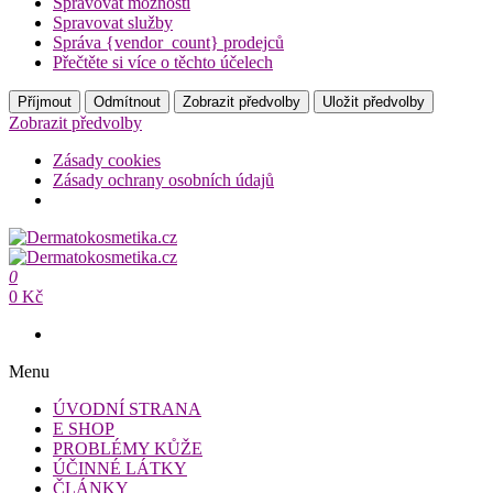
Spravovat možnosti
Spravovat služby
Správa {vendor_count} prodejců
Přečtěte si více o těchto účelech
Příjmout
Odmítnout
Zobrazit předvolby
Uložit předvolby
Zobrazit předvolby
Zásady cookies
Zásady ochrany osobních údajů
Přeskočit
na
Dermatokosmetika.cz
obsah
0
Dermatokosmetika.cz
0 Kč
Menu
ÚVODNÍ STRANA
E SHOP
PROBLÉMY KŮŽE
ÚČINNÉ LÁTKY
ČLÁNKY