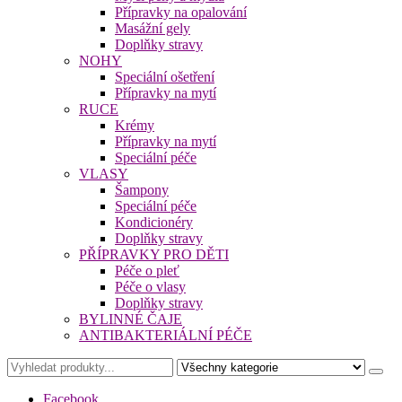
Přípravky na opalování
Masážní gely
Doplňky stravy
NOHY
Speciální ošetření
Přípravky na mytí
RUCE
Krémy
Přípravky na mytí
Speciální péče
VLASY
Šampony
Speciální péče
Kondicionéry
Doplňky stravy
PŘÍPRAVKY PRO DĚTI
Péče o pleť
Péče o vlasy
Doplňky stravy
BYLINNÉ ČAJE
ANTIBAKTERIÁLNÍ PÉČE
Facebook