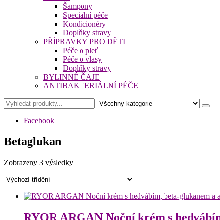
Šampony
Speciální péče
Kondicionéry
Doplňky stravy
PŘÍPRAVKY PRO DĚTI
Péče o pleť
Péče o vlasy
Doplňky stravy
BYLINNÉ ČAJE
ANTIBAKTERIÁLNÍ PÉČE
Facebook
Betaglukan
Zobrazeny 3 výsledky
RYOR ARGAN Noční krém s hedvábím,