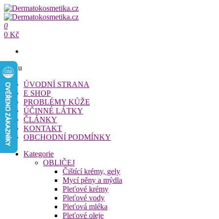
Přeskočit
na
Dermatokosmetika.cz
obsah
0
Dermatokosmetika.cz
0 Kč
Menu
ÚVODNÍ STRANA
E SHOP
PROBLÉMY KŮŽE
ÚČINNÉ LÁTKY
ČLÁNKY
KONTAKT
OBCHODNÍ PODMÍNKY
Kategorie
OBLIČEJ
Čištící krémy, gely
Mycí pěny a mýdla
Pleťové krémy
Pleťové vody
Pleťová mléka
Pleťové oleje