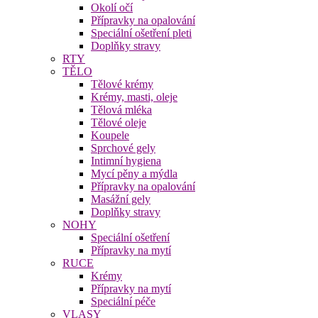
Okolí očí
Přípravky na opalování
Speciální ošetření pleti
Doplňky stravy
RTY
TĚLO
Tělové krémy
Krémy, masti, oleje
Tělová mléka
Tělové oleje
Koupele
Sprchové gely
Intimní hygiena
Mycí pěny a mýdla
Přípravky na opalování
Masážní gely
Doplňky stravy
NOHY
Speciální ošetření
Přípravky na mytí
RUCE
Krémy
Přípravky na mytí
Speciální péče
VLASY