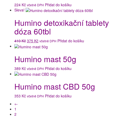
224
Kč
Přidat do košíku
včetně DPH
Sleva!
Humino detoxikační tablety
dóza 60tbl
Původní
Aktuální
410
Kč
375
Kč
Přidat do košíku
včetně DPH
cena
cena
byla:
je:
Humino mast 50g
410 Kč.
375 Kč.
389
Kč
Přidat do košíku
včetně DPH
Humino mast CBD 50g
353
Kč
Přidat do košíku
včetně DPH
←
1
2