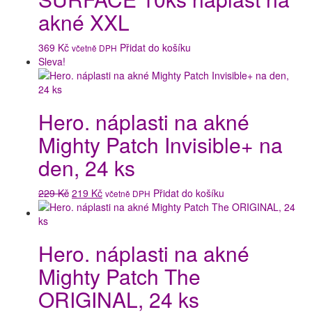
akné XXL
369
Kč
Přidat do košíku
včetně DPH
Sleva!
Hero. náplasti na akné
Mighty Patch Invisible+ na
den, 24 ks
Původní
Aktuální
229
Kč
219
Kč
Přidat do košíku
včetně DPH
cena
cena
byla:
je:
229 Kč.
219 Kč.
Hero. náplasti na akné
Mighty Patch The
ORIGINAL, 24 ks