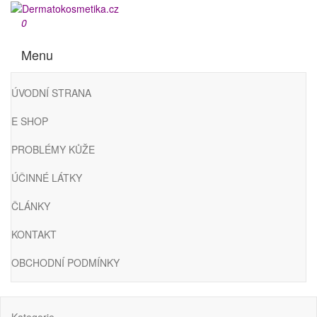
Přeskočit
na
Dermatokosmetika.cz
0
obsah
Menu
ÚVODNÍ STRANA
E SHOP
PROBLÉMY KŮŽE
ÚČINNÉ LÁTKY
ČLÁNKY
KONTAKT
OBCHODNÍ PODMÍNKY
Kategorie