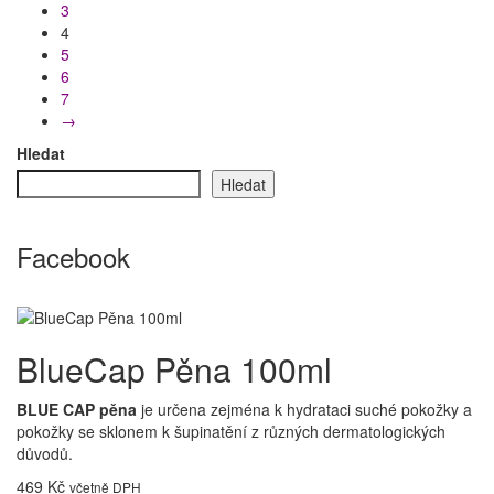
3
4
5
6
7
→
Hledat
Hledat
Facebook
BlueCap Pěna 100ml
BLUE CAP pěna
je určena zejména k hydrataci suché pokožky a
pokožky se sklonem k šupinatění z různých dermatologických
důvodů.
469
Kč
včetně DPH