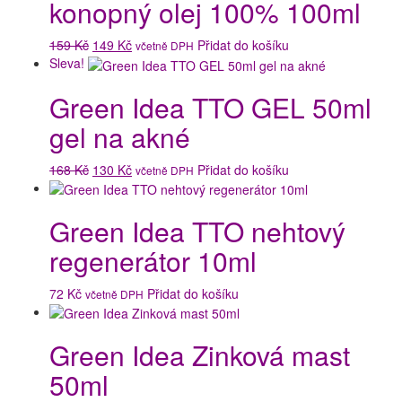
konopný olej 100% 100ml
Původní
Aktuální
159
Kč
149
Kč
Přidat do košíku
včetně DPH
cena
cena
Sleva!
byla:
je:
Green Idea TTO GEL 50ml
159 Kč.
149 Kč.
gel na akné
Původní
Aktuální
168
Kč
130
Kč
Přidat do košíku
včetně DPH
cena
cena
byla:
je:
Green Idea TTO nehtový
168 Kč.
130 Kč.
regenerátor 10ml
72
Kč
Přidat do košíku
včetně DPH
Green Idea Zinková mast
50ml