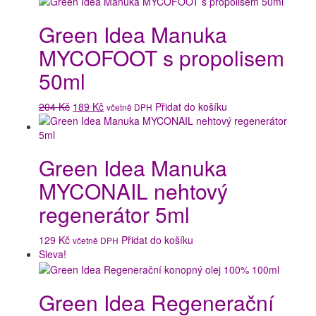
Green Idea Manuka
MYCOFOOT s propolisem
50ml
Původní
Aktuální
204
Kč
189
Kč
Přidat do košíku
včetně DPH
cena
cena
byla:
je:
204 Kč.
189 Kč.
Green Idea Manuka
MYCONAIL nehtový
regenerátor 5ml
129
Kč
Přidat do košíku
včetně DPH
Sleva!
Green Idea Regenerační